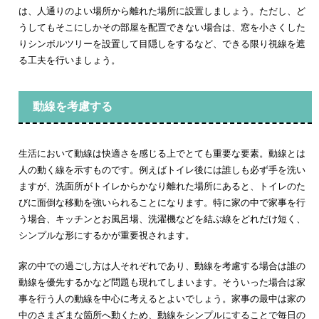
は、人通りのよい場所から離れた場所に設置しましょう。ただし、ど
うしてもそこにしかその部屋を配置できない場合は、窓を小さくした
りシンボルツリーを設置して目隠しをするなど、できる限り視線を遮
る工夫を行いましょう。
動線を考慮する
生活において動線は快適さを感じる上でとても重要な要素。動線とは
人の動く線を示すものです。例えばトイレ後には誰しも必ず手を洗い
ますが、洗面所がトイレからかなり離れた場所にあると、トイレのた
びに面倒な移動を強いられることになります。特に家の中で家事を行
う場合、キッチンとお風呂場、洗濯機などを結ぶ線をどれだけ短く、
シンプルな形にするかが重要視されます。
家の中での過ごし方は人それぞれであり、動線を考慮する場合は誰の
動線を優先するかなど問題も現れてしまいます。そういった場合は家
事を行う人の動線を中心に考えるとよいでしょう。家事の最中は家の
中のさまざまな箇所へ動くため、動線をシンプルにすることで毎日の