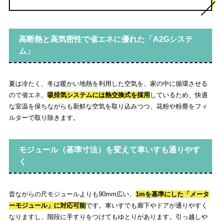
高断熱と高気密性で省エネに優れた「A2Gシステ
ム」
夏は冷たく、冬は暖かい地熱を利用した空気を、家の中に循環させる
ので省エネ。
吸排気システムには熱交換式を採用
しているため、快適
な室温を保ちながらも新鮮な空気を取り込みつつ、花粉や粉塵をフィ
ルターで取り除きます。
モジュール（基準寸法）を変えて車いすも通りやす
く
昔ながらの尺モジュールよりも90mm広い、
1mを基準にした「メータ
ーモジュール」に対応可能
です。車いすでも廊下やドアが通りやすく
なりますし、階段に手すりをつけてもゆとりがあります。引っ越しや