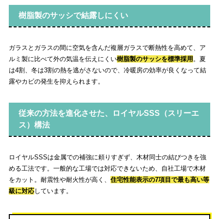
樹脂製のサッシで結露しにくい
ガラスとガラスの間に空気を含んだ複層ガラスで断熱性を高めて、ア
ルミ製に比べて外の気温を伝えにくい
樹脂製のサッシを標準採用
。夏
は4割、冬は3割の熱を逃がさないので、冷暖房の効率が良くなって結
露やカビの発生を抑えられます。
従来の方法を進化させた、ロイヤルSSS（スリーエ
ス）構法
ロイヤルSSSは金属での補強に頼りすぎず、木材同士の結びつきを強
める工法です。一般的な工場では対応できないため、自社工場で木材
をカット。耐震性や耐火性が高く、
住宅性能表示の7項目で最も高い等
級に対応
しています。