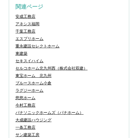
関連ページ
安成工務店
アネシス福岡
千葉工務店
エスプリホーム
重永建設セレクトホーム
東建築
セキスイハイム
セルコホーム北九州西（株式会社双建）
東宝ホーム 北九州
ブルースホーム小倉
ラグジーホーム
悠悠ホーム
今村工務店
パナソニックホームズ（パナホーム）
大成建設ハウジング
一条工務店
サン建築工房