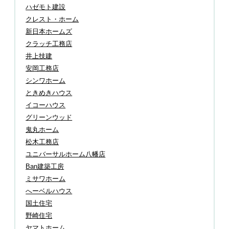
ハゼモト建設
クレスト・ホーム
新日本ホームズ
クラッチ工務店
井上技建
安岡工務店
シンワホーム
ときめきハウス
イコーハウス
グリーンウッド
鬼丸ホーム
松木工務店
ユニバーサルホーム八幡店
Ban建築工房
ミサワホーム
へーベルハウス
国土住宅
野崎住宅
ヤマトホーム