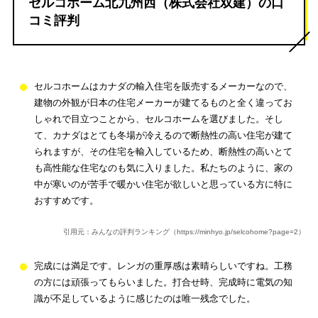
セルコホーム北九州西（株式会社双建）の口
コミ評判
セルコホームはカナダの輸入住宅を販売するメーカーなので、
建物の外観が日本の住宅メーカーが建てるものと全く違ってお
しゃれで目立つことから、セルコホームを選びました。そし
て、カナダはとても冬場が冷えるので断熱性の高い住宅が建て
られますが、その住宅を輸入しているため、断熱性の高いとて
も高性能な住宅なのも気に入りました。私たちのように、家の
中が寒いのが苦手で暖かい住宅が欲しいと思っている方に特に
おすすめです。
引用元：みんなの評判ランキング（https://minhyo.jp/selcohome?page=2）
完成には満足です。レンガの重厚感は素晴らしいですね。工務
の方には頑張ってもらいました。打合せ時、完成時に電気の知
識が不足しているように感じたのは唯一残念でした。