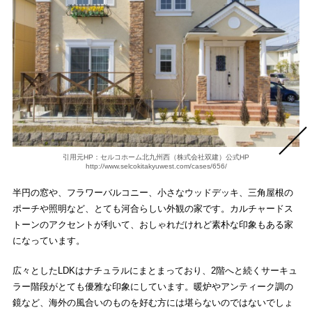
引用元HP：セルコホーム北九州西（株式会社双建）公式HP
http://www.selcokitakyuwest.com/cases/656/
半円の窓や、フラワーバルコニー、小さなウッドデッキ、三角屋根の
ポーチや照明など、とても河合らしい外観の家です。カルチャードス
トーンのアクセントが利いて、おしゃれだけれど素朴な印象もある家
になっています。
広々としたLDKはナチュラルにまとまっており、2階へと続くサーキュ
ラー階段がとても優雅な印象にしています。暖炉やアンティーク調の
鏡など、海外の風合いのものを好む方には堪らないのではないでしょ