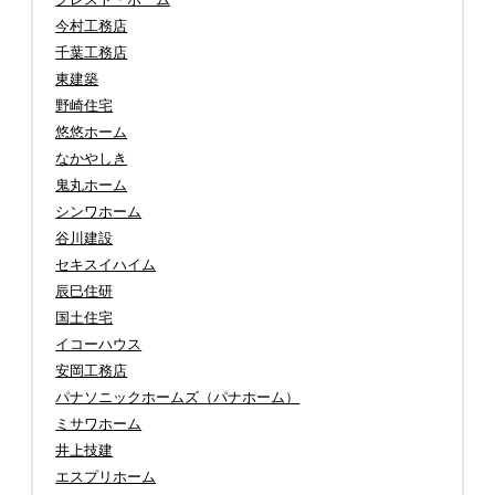
今村工務店
千葉工務店
東建築
野崎住宅
悠悠ホーム
なかやしき
鬼丸ホーム
シンワホーム
谷川建設
セキスイハイム
辰巳住研
国土住宅
イコーハウス
安岡工務店
パナソニックホームズ（パナホーム）
ミサワホーム
井上技建
エスプリホーム