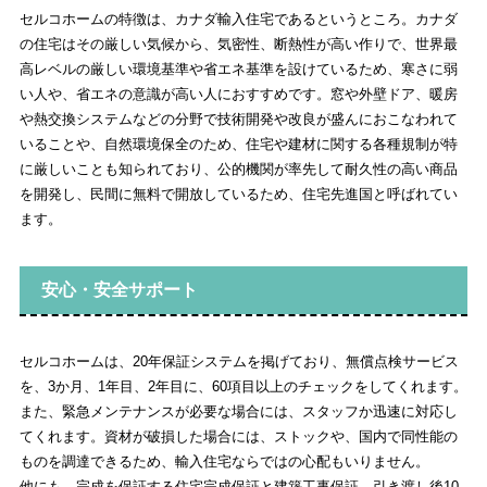
セルコホームの特徴は、カナダ輸入住宅であるというところ。カナダ
の住宅はその厳しい気候から、気密性、断熱性が高い作りで、世界最
高レベルの厳しい環境基準や省エネ基準を設けているため、寒さに弱
い人や、省エネの意識が高い人におすすめです。窓や外壁ドア、暖房
や熱交換システムなどの分野で技術開発や改良が盛んにおこなわれて
いることや、自然環境保全のため、住宅や建材に関する各種規制が特
に厳しいことも知られており、公的機関が率先して耐久性の高い商品
を開発し、民間に無料で開放しているため、住宅先進国と呼ばれてい
ます。
安心・安全サポート
セルコホームは、20年保証システムを掲げており、無償点検サービス
を、3か月、1年目、2年目に、60項目以上のチェックをしてくれます。
また、緊急メンテナンスが必要な場合には、スタッフか迅速に対応し
てくれます。資材が破損した場合には、ストックや、国内で同性能の
ものを調達できるため、輸入住宅ならではの心配もいりません。
他にも、完成を保証する住宅完成保証と建築工事保証、引き渡し後10