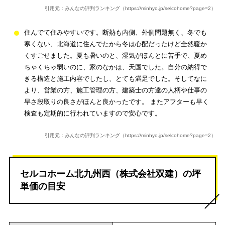
引用元：みんなの評判ランキング（https://minhyo.jp/selcohome?page=2）
住んでて住みやすいです。断熱も内側、外側問題無く、冬でも
寒くない、北海道に住んでたから冬は心配だったけど全然暖か
くすごせました。夏も暑いのと、湿気がほんとに苦手で、夏め
ちゃくちゃ弱いのに、家のなかは、天国でした。自分の納得で
きる構造と施工内容でしたし、とても満足でした。そしてなに
より、営業の方、施工管理の方、建築士の方達の人柄や仕事の
早さ段取りの良さがほんと良かったです。 またアフターも早く
検査も定期的に行われていますので安心です。
引用元：みんなの評判ランキング（https://minhyo.jp/selcohome?page=2）
セルコホーム北九州西（株式会社双建）の坪
単価の目安